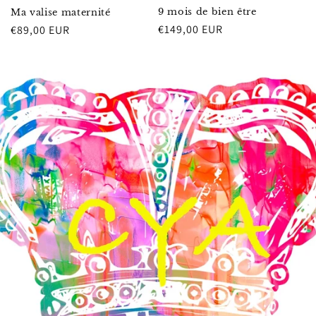
9 mois de bien être
Ma valise maternité
Prix
€149,00 EUR
Prix
€89,00 EUR
habituel
habituel